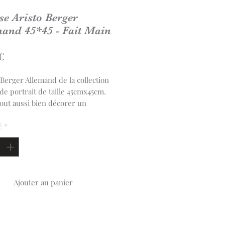
e Aristo Berger
and 45*45 - Fait Main
Prix
€
Berger Allemand de la collection
de portrait de taille 45cmx45cm.
tout aussi bien décorer un
l qu'une chambre
cquard français.
é
*
se est confectionnée à la main en
parisienne. Fermeture en
ille sans fermeture éclair.
Ajouter au panier