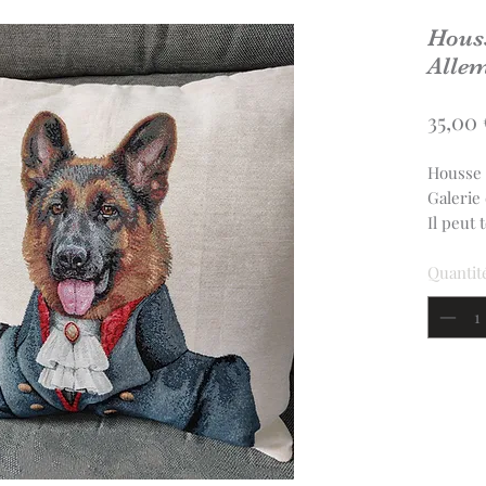
Houss
Allem
35,00 
Housse 
Galerie 
Il peut 
fauteui
Tissu Ja
Quantit
La hous
région 
portefeu