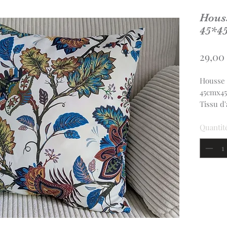
Houss
45*45
29,00
Housse 
45cmx4
Tissu d
La hous
région 
Quantit
portefeu