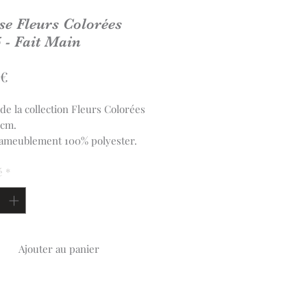
e Fleurs Colorées
 - Fait Main
Prix
 €
de la collection Fleurs Colorées
5cm.
'ameublement 100% polyester.
se est confectionnée à la main en
parisienne. Fermeture en
é
*
ille sans fermeture éclair.
Ajouter au panier