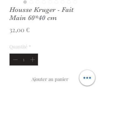
Housse Kruger - Fait
Main 60*40 cm
Prix
32,00 €
Quantité
*
Ajouter au panier
Housse de la collection Kruger de
taille 60cmx40cm.
Tissu d'ameublement 100% coton
La housse est confectionnée à la main
en région parisienne. Fermeture en
portefeuille sans fermeture éclair.
Les Batifolles