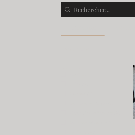
Articles (151)
Posts de b
Filtrer par
Catégorie
45X45
(
82
)
60X40
(
68
)
Jacquard
(
68
)
Les Roses et Rouges
(
59
)
Tissus d'Ameublement
(
58
)
Les Bruns et Jaunes
(
54
)
Les Verts
(
54
)