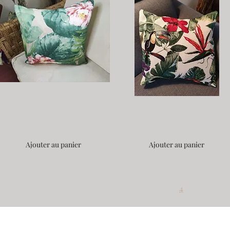
Housse Pivoine - Fait Main 45*45cm
Housse Toucans 45*45 - Fait Main
32,00€
35,00€
Ajouter au panier
Ajouter au panier
Précédente
1
2
3
4
5
...