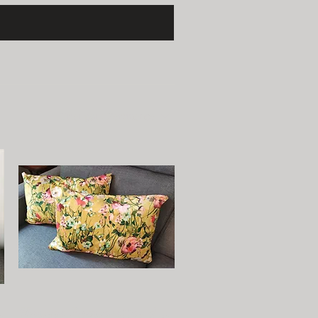
Trier par :
Pertinence
5 cm - Fait Main
Housse Paquerettes dos velours vert - Fait Main 60*40cm