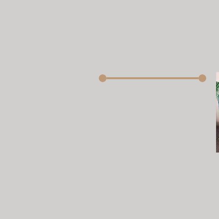
Coup de coeur ❤️
(
49
)
Les Bleus
(
49
)
Les Portraits
(
31
)
Prix
6,00 €
99,00 €