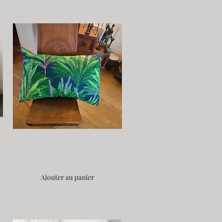
ain 60x40
Housse Tropical - Fait Main 60*40cm
32,00€
Ajouter au panier