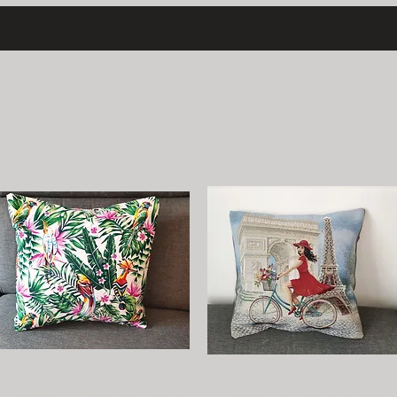
log (10)
Autres pages (9)
151 résultats trouvés avec une recherche vide
Housse Philipines - Fait Main 45*45cm
Housse La jeune fille et son vélo à Paris 45x4