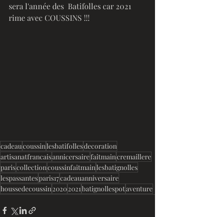
sera l'année des  Batifolles car 2021 
rime avec COUSSINS !!!
cadeau
coussin
lesbatifolles
decoration
artisanatfrancais
annicersaire
faitmain
cremaillere
paris
collection
coussinfaitmain
lesbatignolles
lespassantes
paris17
cadeauanniversaire
houssedecoussin
2020
2021
batignollespot
aventure